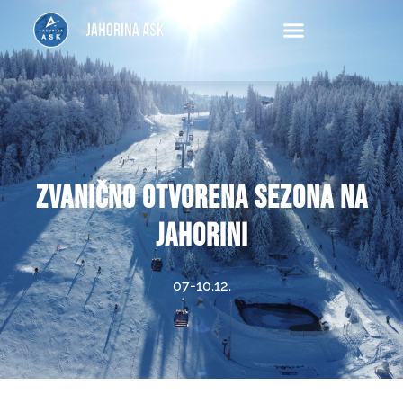
Ask
Zvanično otvorena sezona na
Jahorini
07-10.12.