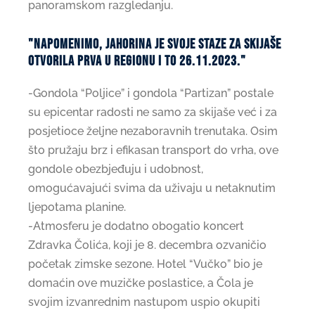
panoramskom razgledanju.
"Napomenimo, jahorina je svoje staze za skijaše
otvorila prva u regionu i to 26.11.2023."
-Gondola “Poljice” i gondola “Partizan” postale
su epicentar radosti ne samo za skijaše već i za
posjetioce željne nezaboravnih trenutaka. Osim
što pružaju brz i efikasan transport do vrha, ove
gondole obezbjeđuju i udobnost,
omogućavajući svima da uživaju u netaknutim
ljepotama planine.
-Atmosferu je dodatno obogatio koncert
Zdravka Čolića, koji je 8. decembra ozvaničio
početak zimske sezone. Hotel “Vučko” bio je
domaćin ove muzičke poslastice, a Čola je
svojim izvanrednim nastupom uspio okupiti