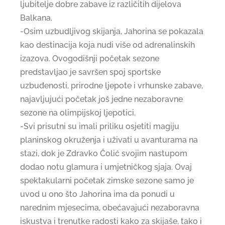
ljubitelje dobre zabave iz različitih dijelova
Balkana.
-Osim uzbudljivog skijanja, Jahorina se pokazala
kao destinacija koja nudi više od adrenalinskih
izazova. Ovogodišnji početak sezone
predstavljao je savršen spoj sportske
uzbuđenosti, prirodne ljepote i vrhunske zabave,
najavljujući početak još jedne nezaboravne
sezone na olimpijskoj ljepotici.
-Svi prisutni su imali priliku osjetiti magiju
planinskog okruženja i uživati u avanturama na
stazi, dok je Zdravko Čolić svojim nastupom
dodao notu glamura i umjetničkog sjaja. Ovaj
spektakularni početak zimske sezone samo je
uvod u ono što Jahorina ima da ponudi u
narednim mjesecima, obećavajući nezaboravna
iskustva i trenutke radosti kako za skijaše, tako i