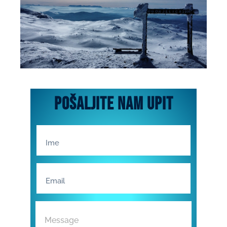
SMJEŠTAJ
pošaljite nam upit
Ponudu smještaja pogledajte
klikom na dugme
Kliknite ovde