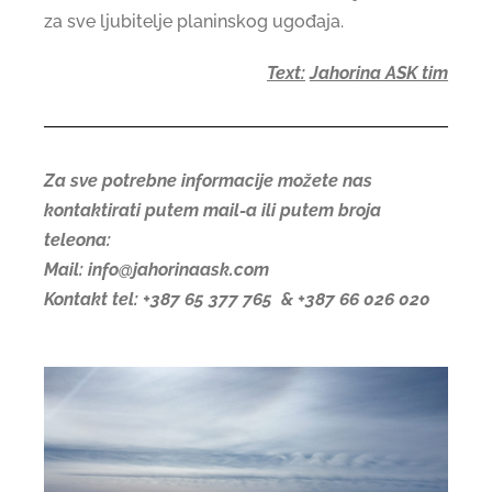
za sve ljubitelje planinskog ugođaja.
Text:
Jahorina ASK tim
Za sve potrebne informacije možete nas
kontaktirati putem mail-a ili putem broja
teleona:
Mail: info@jahorinaask.com
Kontakt tel: +387 65 377 765 & +387 66 026 020
Period pretprodaje je zvanično započeo!
Kupovinu karata možete izvršiti na Webshop-u
Iskoristite svoju šansu i uživajte u zimi uz popust od 10%.
Popust se odnosi na kupovinu šestodnevnih kartata pa na više i važeći je za individualne ski karte.
Popust nije važeći za ski karte u porodičnom paketu.
Pretprodaja će trajati do 20.10. 2023. godine.
Neka Jahorina bude vaša pozornica za čaroliju ove zime!