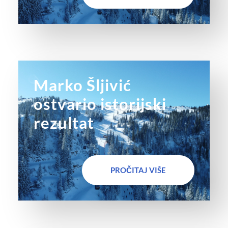
Marko Šljivić
ostvario istorijski
rezultat
PROČITAJ VIŠE