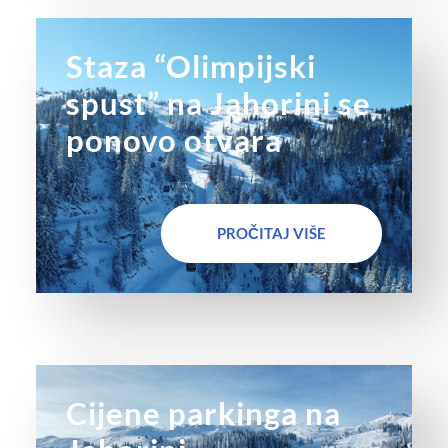
Staza “Olimpijski
spust” na Jahorini se
ponovo otvara
PROČITAJ VIŠE
Cijene parkinga na