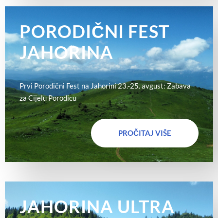
PORODIČNI FEST
JAHORINA
Prvi Porodični Fest na Jahorini 23.-25. avgust: Zabava
za Cijelu Porodicu
PROČITAJ VIŠE
JAHORINA ULTRA