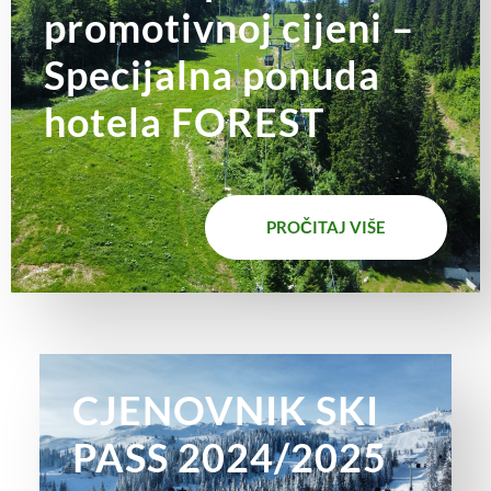
promotivnoj cijeni –
Specijalna ponuda
hotela FOREST
PROČITAJ VIŠE
CJENOVNIK SKI
PASS 2024/2025