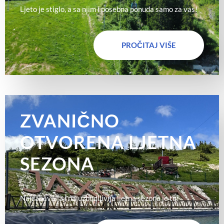
Ljeto je stiglo, a sa njim i posebna ponuda samo za vas!
PROČITAJ VIŠE
ZVANIČNO
OTVORENA LJETNA
SEZONA
Najzabavnija i najuzbudljivija ljetna sezona je tu!