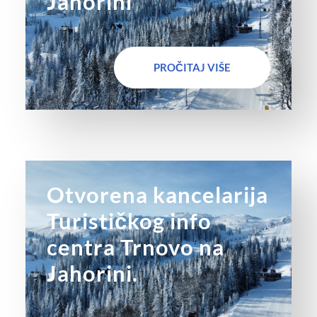
Jahorini
PROČITAJ VIŠE
Otvorena kancelarija
Turističkog info
centra Trnovo na
Jahorini.