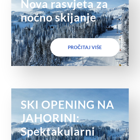
Nova rasvjeta za
noćno skijanje
PROČITAJ VIŠE
SKI OPENING NA
JAHORINI:
Spektakularni