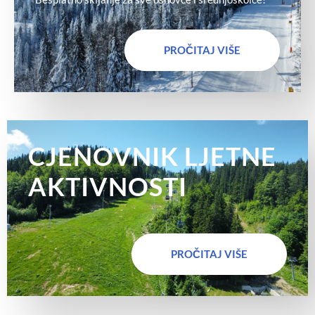
PROČITAJ VIŠE
CJENOVNIK LJETNE
AKTIVNOSTI
PROČITAJ VIŠE