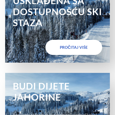
USKLAĐENA SA
DOSTUPNOŠĆU SKI
STAZA
PROČITAJ VIŠE
BUDI DIJETE
JAHORINE
Besplatno skijanje za sve osnovce i srednjoškolce!