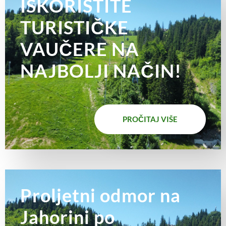
ISKORISTITE
TURISTIČKE
VAUČERE NA
NAJBOLJI NAČIN!
PROČITAJ VIŠE
Proljetni odmor na
Jahorini po