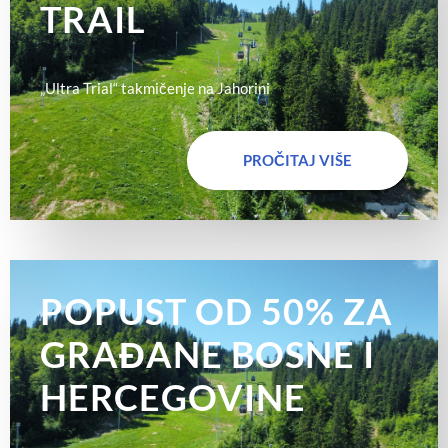
TRAIL
„Ultra Trial“ takmičenje na Jahorini
PROČITAJ VIŠE
POPUST OD 50% ZA
GRAĐANE BOSNE I
HERCEGOVINE