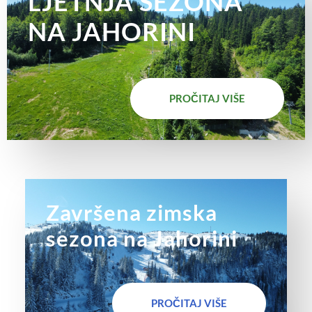
LJETNJA SEZONA
NA JAHORINI
PROČITAJ VIŠE
Završena zimska
sezona na Jahorini
PROČITAJ VIŠE