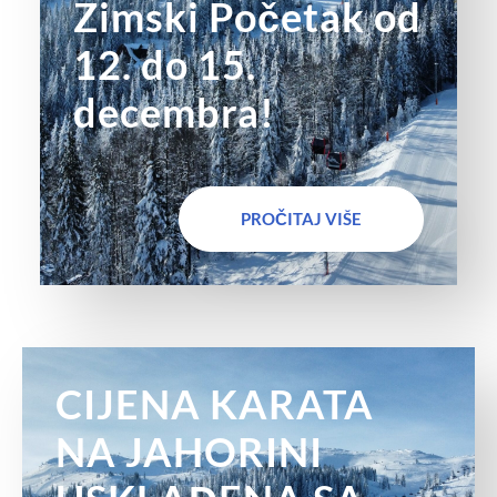
Zimski Početak od
12. do 15.
decembra!
PROČITAJ VIŠE
CIJENA KARATA
NA JAHORINI