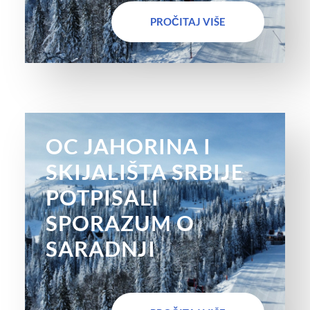
PROČITAJ VIŠE
OC JAHORINA I
SKIJALIŠTA SRBIJE
POTPISALI
SPORAZUM O
SARADNJI