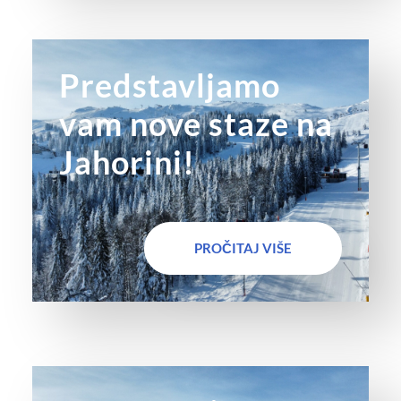
Predstavljamo
vam nove staze na
Jahorini!
PROČITAJ VIŠE