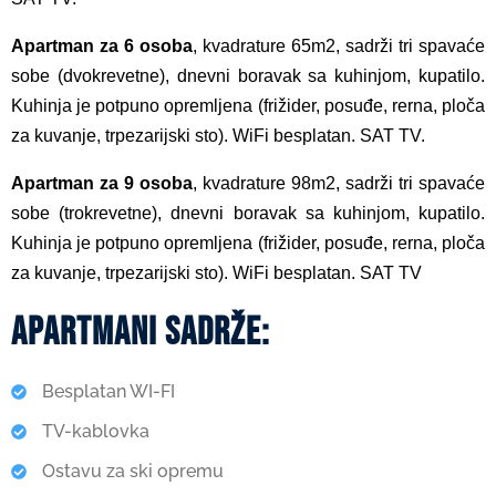
Apartman za 6 osoba
, kvadrature 65m2, sadrži tri spavaće
sobe
(
dvokrevetne
)
, dnevni boravak sa kuhinjom, kupatilo.
Kuhinja je potpuno opremljena
(fri
žider, posuđe, rerna, ploča
za kuvanje, trpezarijski sto
).
WiFi besplatan. SAT TV.
Apartman za 9 osoba
, kvadrature 98m2, sadrži tri spavaće
sobe
(
trokrevetne
)
, dnevni boravak sa kuhinjom, kupatilo.
Kuhinja je potpuno opremljena
(fri
žider, posuđe, rerna, ploča
za kuvanje, trpezarijski sto
).
WiFi besplatan. SAT TV
apartmani sadrže:
Besplatan WI-FI
TV-kablovka
Ostavu za ski opremu