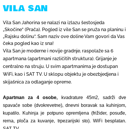
VILA SAN
Vila San Jahorina se nalazi na izlazu šestosjeda
„Skočine“ (Prača). Pogled iz vile San se pruža na planinu i
„Rajsku dolinu“. Sam naziv ove doline Vam govori da Vas
čeka pogled kao iz sna!
Vila San je moderne i novije gradnje, raspolaže sa 6
apartmana (apartmani različitih struktura). Grijanje je
centralno na struju. U svim apartmanima je dostupan
WiFi, kao i SAT TV. U sklopu objektu je obezbjedjena i
skijašnica za odlaganje opreme.
Apartman za 4 osobe,
kvadrature 45m2, sadrži dve
spavaće sobe
(
dvokrevetne
)
, dnevni boravak sa kuhinjom,
kupatilo. Kuhinja je potpuno opremljena
(fri
žider, posuđe,
rerna, ploča za kuvanje, trpezarijski sto
).
WiFi besplatan.
SAT TV.