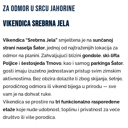
Za odmor u srcu jahorine
VIKENDICA SREBRNA JELA
Vikendica “Srebrna Jela”
smještena je na
sunčanoj
strani naselja Šator
, jednoj od najtraženijih lokacija za
odmor na planini. Zahvaljujući blizini
gondole
,
ski-lifta
Poljice
i
šestosjeda Trnovo
, kao i samog
parkinga Šator
,
gosti imaju izuzetno jednostavan pristup svim zimskim
aktivnostima. Bez obzira dolazite li zbog skijanja, šetnje,
porodičnog odmora ili vikend bijega u prirodu — sve
vam je na dohvat ruke.
Vikendica se prostire na
tri funkcionalno raspoređene
etaže
koje nude udobnost, toplinu i privatnost za veće
društvo ili više porodica.