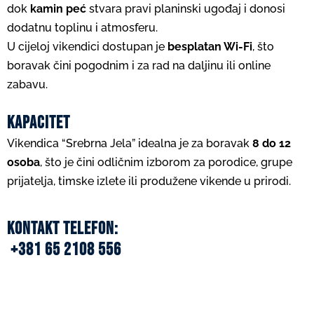
dok
kamin peć
stvara pravi planinski ugođaj i donosi
dodatnu toplinu i atmosferu.
U cijeloj vikendici dostupan je
besplatan Wi-Fi
, što
boravak čini pogodnim i za rad na daljinu ili online
zabavu.
Kapacitet
Vikendica “Srebrna Jela” idealna je za boravak
8 do 12
osoba
, što je čini odličnim izborom za porodice, grupe
prijatelja, timske izlete ili produžene vikende u prirodi.
Kontakt telefon:
+381 65 2108 556
Apartmani Jahorina