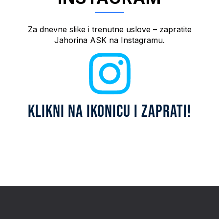
Ponudu smještaja pogledajte
klikom na dugme
Za dnevne slike i trenutne uslove – zapratite
Jahorina ASK na Instagramu.
KLIKNI OVDJE
KLIKNI NA IKONICU I ZAPRATI!