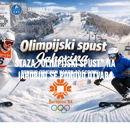
Ask
staza "olimpijski spust" na
jahorini se ponovo otvara
Sezona 2025/2026.