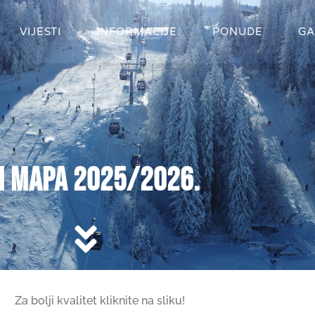
VIJESTI
INFORMACIJE
PONUDE
GA
i mapa 2025/2026.
Za bolji kvalitet kliknite na sliku!