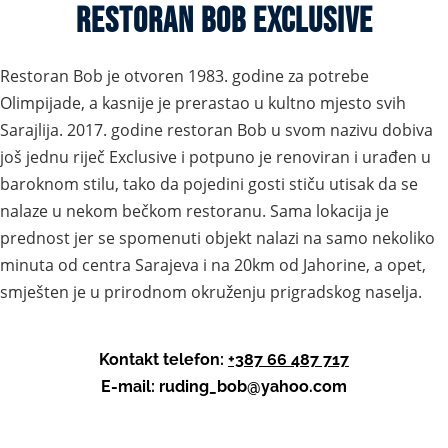
restoran bob exclusive
Restoran Bob je otvoren 1983. godine za potrebe
Olimpijade, a kasnije je prerastao u kultno mjesto svih
Sarajlija. 2017. godine restoran Bob u svom nazivu dobiva
još jednu riječ Exclusive i potpuno je renoviran i urađen u
baroknom stilu, tako da pojedini gosti stiču utisak da se
nalaze u nekom bečkom restoranu. Sama lokacija je
prednost jer se spomenuti objekt nalazi na samo nekoliko
minuta od centra Sarajeva i na 20km od Jahorine, a opet,
smješten je u prirodnom okruženju prigradskog naselja.
Kontakt telefon
:
+387 66 487 717
E-mail:
ruding_bob@yahoo.com
Apartmani Jahorina