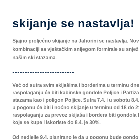
skijanje se nastavlja!
Sjajno proljećno skijanje na Jahorini se nastavlja. N
kombinaciji sa vještačkim snijegom formirale su snjež
našim ski stazama.
-------------------------
Već od sutra svim skijašima i borderima u terminu dn
raspolaganju će biti kabinske gondole Poljice i Partiz
stazama kao i poligon Poljice. Sutra 7.4. i u sobotu 8.
u pogonu će biti i noćno skijanje u terminu od 18 do 
raspolaganju za prevoz skijaša i bordera biti gondola 
koje se kupe i iskoriste do 8.4. je 30%.
Od nedjelje 9.4. planirano je da u pogonu bude gondol