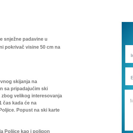
ove snježne padavine u
ni pokrivač visine 50 cm na
evnog skijanja na
an sa pripadajućim ski
4. zbog velikog interesovanja
21 čas kada će na
Poljice. Popust na ski karte
a Poljice kao i poligon