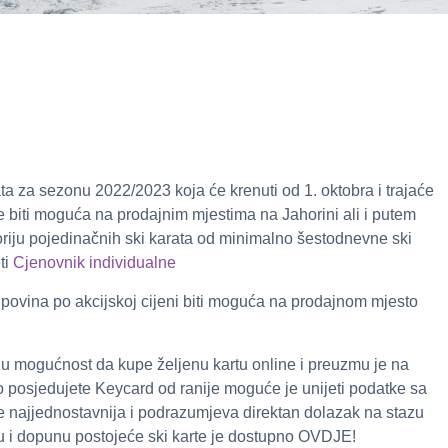
ata za sezonu 2022/2023 koja će krenuti od 1. oktobra i trajaće
e biti moguća na prodajnim mjestima na Jahorini ali i putem
riju pojedinačnih ski karata od minimalno šestodnevne ski
ti
Cjenovnik individualne
ovina po akcijskoj cijeni biti moguća na prodajnom mjesto
ju mogućnost da kupe željenu kartu online i preuzmu je na
 posjedujete Keycard od ranije moguće je unijeti podatke sa
 je najjednostavnija i podrazumjeva direktan dolazak na stazu
 i dopunu postojeće ski karte je dostupno OVDJE!