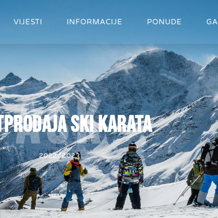
VIJESTI
INFORMACIJE
PONUDE
GA
Ask
tprodaja ski karata
2022/2023