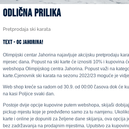
odlična prilika
Pretprodaja ski karata
Text - OC JAHORINA!
Olimpijski centar Jahorina najavljuje akcijsku pretprodaju kar
mjesec dana. Popust na ski karte će iznositi 10% i kupovina ć
webshopa Olimpijskog centra Jahorina. Popust važi na katego
karte.Cjenovnik ski karata na sezonu 2022/23 moguće je vidje
Web shop kreće sa radom od 30.9. od 00:00 časova dok će kup
na kasi Poljice svaki dan.
Postoje dvije opcije kupovine putem webshopa, skijaši dobija
pickup mjestu koje je predviđeno samo za tu namjenu. Ukoliko
karte i online je dopuniti za željene dane skijanja, ova opcija
bez zadržavanja na prodajnim mjestima. Uputstvo za kupovinu