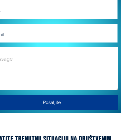
Pošaljite
atite trenutnu situaciju na društvenim