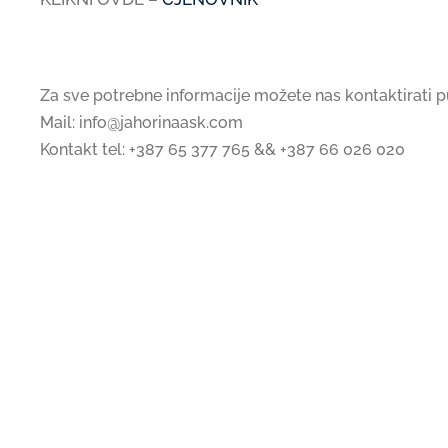
Ljetna sezona na Jahorini
Za sve potrebne informacije možete nas kontaktirati p
Mail: info@jahorinaask.com
Kontakt tel: +387 65 377 765 && +387 66 026 020