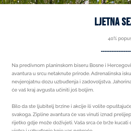
Ljetna s
40% popus
-----------------
Na predivnom planinskom biseru Bosne i Hercegovin
avantura u srcu netaknute prirode. Adrenalinska isk
nevjerojatnu dozu uzbuđenja i zadovoljstva. Jahorin
će vaš kraj avgusta učiniti još boljim.
Bilo da ste ljubitelj brzine i akcije ili volite opuštaj
svakoga. Zipline avantura će vas vinuti iznad prelij
rijetko gdje može doživjeti. Vaša srca će brže kucati 
vjetra i uzbuđenje koje vas pokreće.