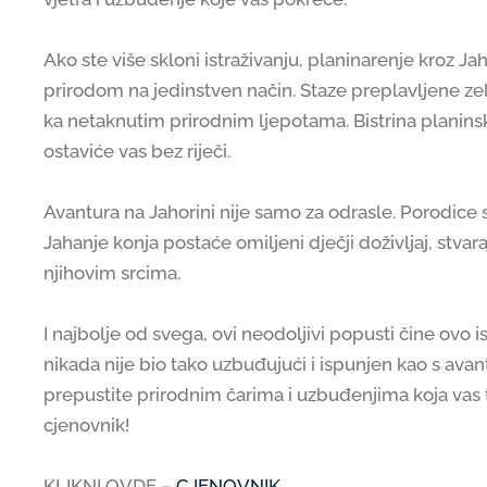
Ako ste više skloni istraživanju, planinarenje kroz 
prirodom na jedinstven način. Staze preplavljene ze
ka netaknutim prirodnim ljepotama. Bistrina planins
ostaviće vas bez riječi.
Avantura na Jahorini nije samo za odrasle. Porodice 
Jahanje konja postaće omiljeni dječji doživljaj, stv
njihovim srcima.
I najbolje od svega, ovi neodoljivi popusti čine ovo i
nikada nije bio tako uzbuđujući i ispunjen kao s avan
prepustite prirodnim čarima i uzbuđenjima koja vas
cjenovnik!
KLIKNI OVDE –
CJENOVNIK