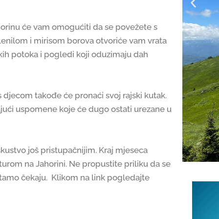
Jahorinu će vam omogućiti da se povežete s
lenilom i mirisom borova otvoriće vam vrata
kih potoka i pogledi koji oduzimaju dah
s djecom takođe će pronaći svoj rajski kutak.
arajući uspomene koje će dugo ostati urezane u
skustvo još pristupačnijim. Kraj mjeseca
turom na Jahorini. Ne propustite priliku da se
 tamo čekaju. Klikom na link pogledajte