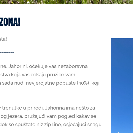
ezona!
ta!
--------
e, Jahorini, očekuje vas nezaboravna
ustva koja vas čekaju pružiće vam
a sada nudi nevjerojatne popuste (40%) koji
uće trenutke u prirodi, Jahorina ima nešto za
epog jezera, pružajući vam pogled kakav se
dok se spuštate niz zip line, osjećajući snagu