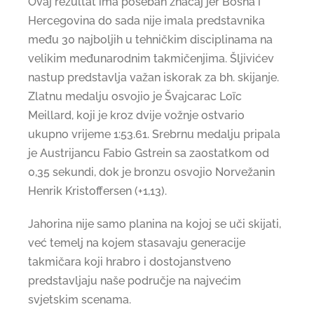
Ovaj rezultat ima poseban značaj jer Bosna i
Hercegovina do sada nije imala predstavnika
među 30 najboljih u tehničkim disciplinama na
velikim međunarodnim takmičenjima. Šljivićev
nastup predstavlja važan iskorak za bh. skijanje.
Zlatnu medalju osvojio je Švajcarac Loïc
Meillard, koji je kroz dvije vožnje ostvario
ukupno vrijeme 1:53.61. Srebrnu medalju pripala
je Austrijancu Fabio Gstrein sa zaostatkom od
0,35 sekundi, dok je bronzu osvojio Norvežanin
Henrik Kristoffersen (+1,13).
Jahorina nije samo planina na kojoj se uči skijati,
već temelj na kojem stasavaju generacije
takmičara koji hrabro i dostojanstveno
predstavljaju naše područje na najvećim
svjetskim scenama.