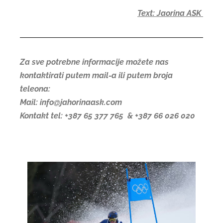
Text: Jaorina ASK
Za sve potrebne informacije možete nas
kontaktirati putem mail-a ili putem broja
teleona:
Mail: info@jahorinaask.com
Kontakt tel: +387 65 377 765 & +387 66 026 020
Koncerti na Jahorini donose vrhunske muzičke nastupe, Ski Opening spektakl i najbolju zimsku zabavu u regionu. Saznajte ko nastupa ove sezone i zašto je Jahorina nezaobilazna destinacija za muziku i provod.
Koncerti Jahorina.
Koncerti na Jahorini
Doček Nove godine Jahorina