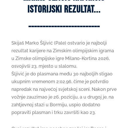
ISTORIJSKI REZULTAT...
-------------------------
Skijaš Marko Šljivić (Pale) ostvario je najbolji
rezultat karijere na Zimskim olimpijskim igrama
u Zimske olimpijske igre Milano-Kortina 2026,
osvojivši 23. mjesto u slalomu.
Šljivić je do plasmana među 30 najboljih stigao
ukupnim vremenom 2:02.96, čime je potvrdio
napredak na najvećoj svjetskoj sceni. Nakon prve
vožnje zauzimao je 26. poziciju, a u drugoj je, na
zahtjevnoj stazi u Bormiju, uspio dodatno
popraviti plasman i trku završiti kao 23.