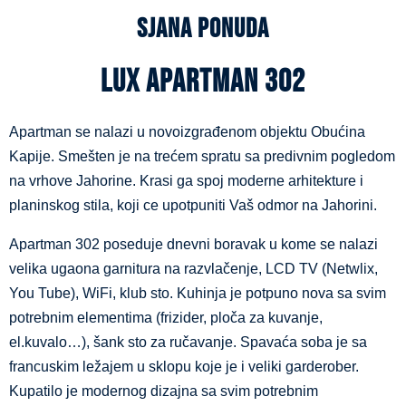
sjana ponuda
lux apartman 302
Apartman se nalazi u novoizgrađenom objektu Obućina
Kapije. Smešten je na trećem spratu sa predivnim pogledom
na vrhove Jahorine. Krasi ga spoj moderne arhitekture i
planinskog stila, koji ce upotpuniti Vaš odmor na Jahorini.
Apartman 302 poseduje dnevni boravak u kome se nalazi
velika ugaona garnitura na razvlačenje, LCD TV (Netwlix,
You Tube), WiFi, klub sto. Kuhinja je potpuno nova sa svim
potrebnim elementima (frizider, ploča za kuvanje,
el.kuvalo…), šank sto za ručavanje. Spavaća soba je sa
francuskim ležajem u sklopu koje je i veliki garderober.
Kupatilo je modernog dizajna sa svim potrebnim