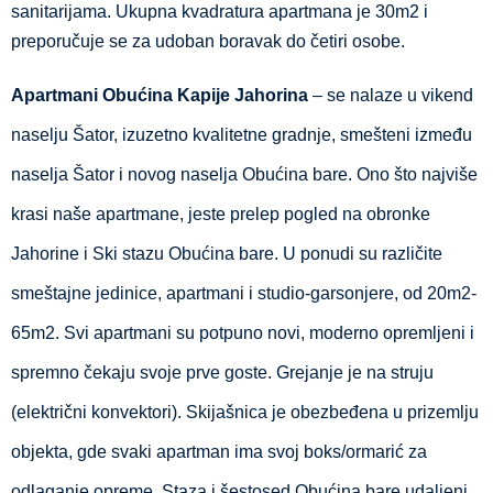
sanitarijama. Ukupna kvadratura apartmana je 30m2 i
preporučuje se za udoban boravak do četiri osobe.
Apartmani Obućina Kapije Jahorina
– se nalaze u vikend
naselju Šator, izuzetno kvalitetne gradnje, smešteni između
naselja Šator i novog naselja Obućina bare. Ono što najviše
krasi naše apartmane, jeste prelep pogled na obronke
Jahorine i Ski stazu Obućina bare. U ponudi su različite
smeštajne jedinice, apartmani i studio-garsonjere, od 20m2-
65m2. Svi apartmani su potpuno novi, moderno opremljeni i
spremno čekaju svoje prve goste. Grejanje je na struju
(električni konvektori). Skijašnica je obezbeđena u prizemlju
objekta, gde svaki apartman ima svoj boks/ormarić za
odlaganje opreme. Staza i šestosed Obućina bare udaljeni