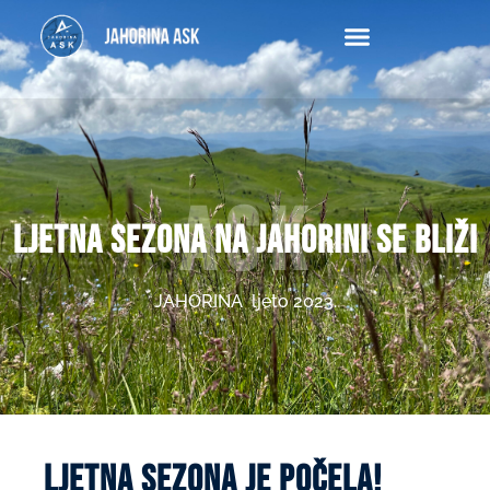
Ask
LJETNA SEZONA NA JAHORINI SE BLIŽI
JAHORINA ljeto 2023.
ljetna sezona je počela!