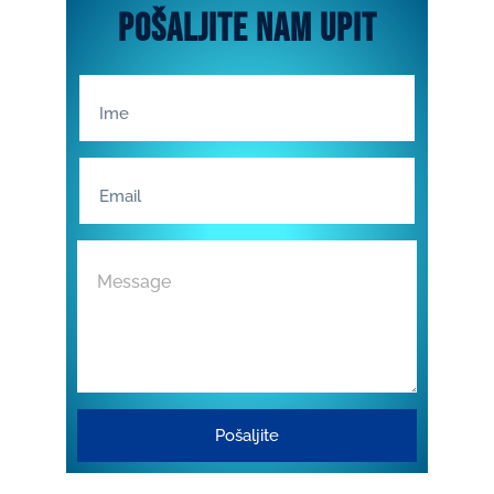
pošaljite nam upit
Pošaljite