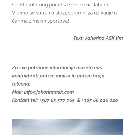
spektakularnog početka sezone na Jahorini.
Vidimo se sutra na stazi, spremni za uživanje u
čarima zimskih sportova!
Text:
Jahorina ASK tim
Za sve potrebne informacije možete nas
kontaktirati putem mail-a ili putem broja
teleona:
Mail: info@jahorinaask.com
Kontakt tel: +387 65 377 765 & +387 66 026 020
Period pretprodaje je zvanično započeo!
Kupovinu karata možete izvršiti na Webshop-u
Iskoristite svoju šansu i uživajte u zimi uz popust od 10%.
Popust se odnosi na kupovinu šestodnevnih kartata pa na više i važeći je za individualne ski karte.
Popust nije važeći za ski karte u porodičnom paketu.
Pretprodaja će trajati do 20.10. 2023. godine.
Neka Jahorina bude vaša pozornica za čaroliju ove zime!