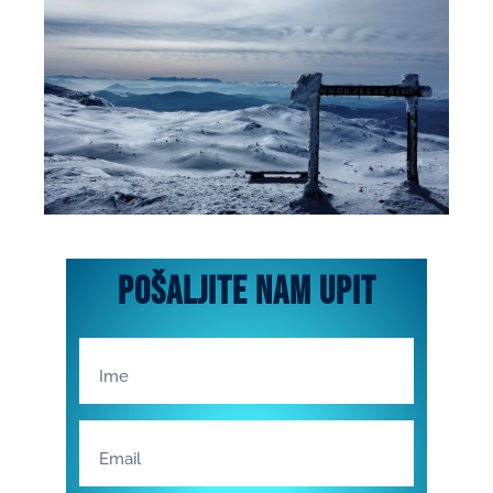
SMJEŠTAJ
pošaljite nam upit
Ponudu smještaja pogledajte
klikom na dugme
Kliknite ovde