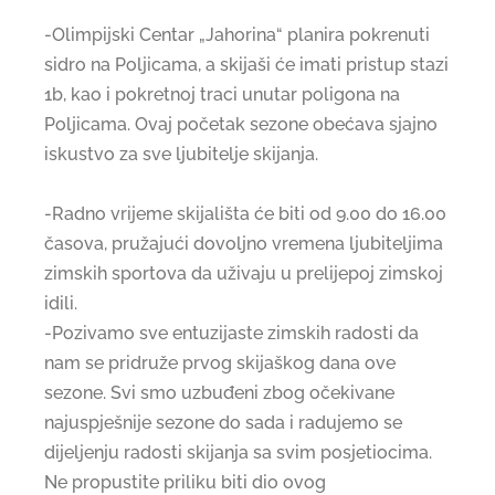
-Olimpijski Centar „Jahorina“ planira pokrenuti
sidro na Poljicama, a skijaši će imati pristup stazi
1b, kao i pokretnoj traci unutar poligona na
Poljicama. Ovaj početak sezone obećava sjajno
iskustvo za sve ljubitelje skijanja.
-Radno vrijeme skijališta će biti od 9.00 do 16.00
časova, pružajući dovoljno vremena ljubiteljima
zimskih sportova da uživaju u prelijepoj zimskoj
idili.
-Pozivamo sve entuzijaste zimskih radosti da
nam se pridruže prvog skijaškog dana ove
sezone. Svi smo uzbuđeni zbog očekivane
najuspješnije sezone do sada i radujemo se
dijeljenju radosti skijanja sa svim posjetiocima.
Ne propustite priliku biti dio ovog