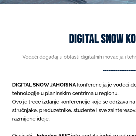
DIGITAL SNOW K
Vodeći događaj u oblasti digitalnih inovacija i te
------------------
DIGITAL SNOW JAHORINA
konferencija je vodeći dog
tehnologije u planinskim centrima u regionu.
Ovo je treće izdanje konferencije koje se održava na 
stručnjake, preduzetnike, studente i sve zaintereso
razmijene ideje.
Osnivači
„Jahorina ASK“
info portala jedni su od pan