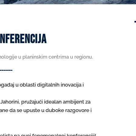
ONFERENCIJA
hnologije u planinskim centrima u regionu.
-------
ađaj u oblasti digitalnih inovacija i
Jahorini, pružajući idealan ambijent za
vane da se upuste u duboke razgovore i
elista na ovoj fenomenalnoj konferenciji!