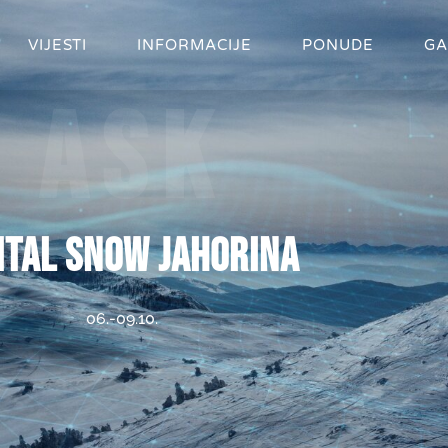
VIJESTI
INFORMACIJE
PONUDE
GA
Ask
ITAL SNOW JAHORINA
06.-09.10.