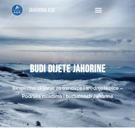
Ask
BUDI DIJETE JAHORINE
Besplatno skijanje za osnovce i srednjoškolce –
Podrška mladima i budućnosti Jahorine