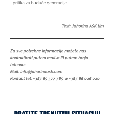
prilika za buduće generacije.
Text:
Jahorina ASK tim
Za sve potrebne informacije možete nas
kontaktirati putem mail-a ili putem broja
teleona:
Mail: info@jahorinaask.com
Kontakt tel: +387 65 377 765 & +387 66 026 020
Period pretprodaje je zvanično započeo!
Kupovinu karata možete izvršiti na Webshop-u
Iskoristite svoju šansu i uživajte u zimi uz popust od 10%.
Popust se odnosi na kupovinu šestodnevnih kartata pa na više i važeći je za individualne ski karte.
Popust nije važeći za ski karte u porodičnom paketu.
Pretprodaja će trajati do 20.10. 2023. godine.
Neka Jahorina bude vaša pozornica za čaroliju ove zime!