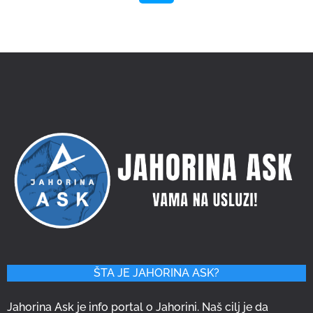
ŠTA JE JAHORINA ASK?
Jahorina Ask je info portal o Jahorini. Naš cilj je da