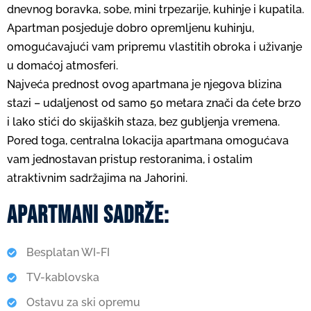
dnevnog boravka, sobe, mini trpezarije, kuhinje i kupatila.
Apartman posjeduje dobro opremljenu kuhinju,
omogućavajući vam pripremu vlastitih obroka i uživanje
u domaćoj atmosferi.
Najveća prednost ovog apartmana je njegova blizina
stazi – udaljenost od samo 50 metara znači da ćete brzo
i lako stići do skijaških staza, bez gubljenja vremena.
Pored toga, centralna lokacija apartmana omogućava
vam jednostavan pristup restoranima, i ostalim
atraktivnim sadržajima na Jahorini.
apartmani sadrže:
Besplatan WI-FI
TV-kablovska
Ostavu za ski opremu