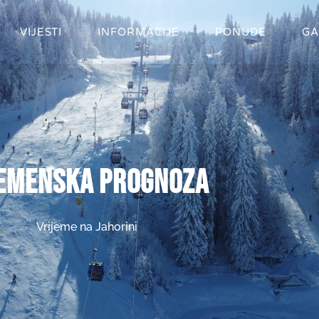
VIJESTI
INFORMACIJE
PONUDE
GA
Ask
emenska prognoza
Vrijeme na Jahorini